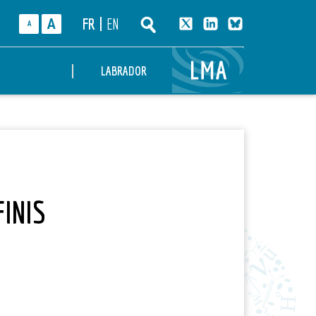
FR
EN
A
A
LMA
LABRADOR
FINIS