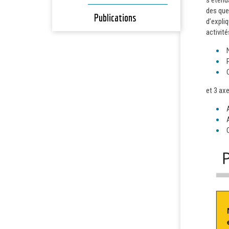
s’étenda
des que
Publications
d’expli
activit
et 3 ax