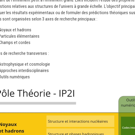
nt de l’infiniment petit à l’infiniment grand. Elles incluent l’étude des proprié
stions relatives aux structures de l’univers à grande échelle. L’objectif princi
quer les résultats expérimentaux ou de formuler des prédictions théoriques su
és sont organisées selon 3 axes de recherche principaux :
Noyaux et hadrons
Particules élémentaires
Champs et cordes
es de recherche transverses :
Astrophysique et cosmologie
Approches interdisciplinaires
Outils numériques