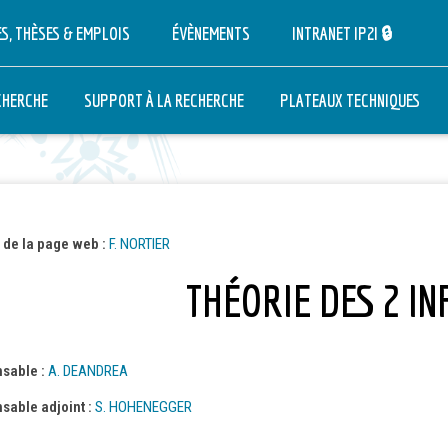
S, THÈSES & EMPLOIS
ÉVÈNEMENTS
INTRANET IP2I 🔒
CHERCHE
SUPPORT À LA RECHERCHE
PLATEAUX TECHNIQUES
IT
AND
 de la page web :
F. NORTIER
THÉORIE DES 2 IN
NAIRE
sable :
A. DEANDREA
sable adjoint :
S. HOHENEGGER