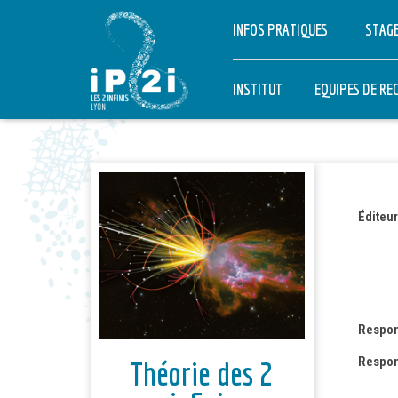
INFOS PRATIQUES
STAGE
INSTITUT
EQUIPES DE RE
INFINIMENT PET
INFINIMENT GR
Éditeur
INTERDISCIPLI
THÉORIE
Respon
Respon
Théorie des 2
PARTENARIAT