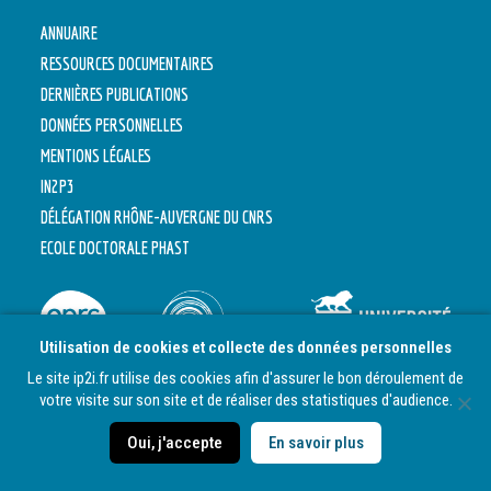
ANNUAIRE
RESSOURCES DOCUMENTAIRES
DERNIÈRES PUBLICATIONS
DONNÉES PERSONNELLES
MENTIONS LÉGALES
IN2P3
DÉLÉGATION RHÔNE-AUVERGNE DU CNRS
ECOLE DOCTORALE PHAST
Utilisation de cookies et collecte des données personnelles
Le site ip2i.fr utilise des cookies afin d'assurer le bon déroulement de
votre visite sur son site et de réaliser des statistiques d'audience.
© 2026 / Institut de Physique des 2 Infinis de Lyon. Tous droits réservés. Site
développé par COM-ONWEB. Design Web par Atelier Chose.
Oui, j'accepte
En savoir plus