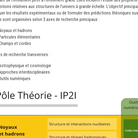
nt de l’infiniment petit à l’infiniment grand. Elles incluent l’étude des proprié
stions relatives aux structures de l’univers à grande échelle. L’objectif princi
quer les résultats expérimentaux ou de formuler des prédictions théoriques su
és sont organisées selon 3 axes de recherche principaux :
Noyaux et hadrons
Particules élémentaires
Champs et cordes
es de recherche transverses :
Astrophysique et cosmologie
Approches interdisciplinaires
Outils numériques