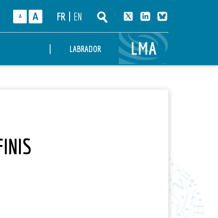
FR
EN
A
A
LMA
LABRADOR
FINIS