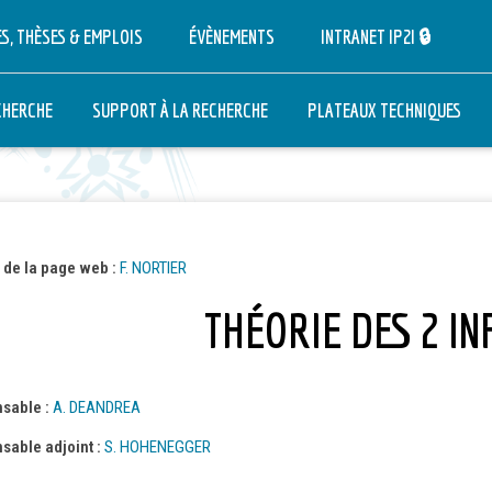
S, THÈSES & EMPLOIS
ÉVÈNEMENTS
INTRANET IP2I 🔒
CHERCHE
SUPPORT À LA RECHERCHE
PLATEAUX TECHNIQUES
IT
AND
 de la page web :
F. NORTIER
THÉORIE DES 2 IN
NAIRE
sable :
A. DEANDREA
sable adjoint :
S. HOHENEGGER