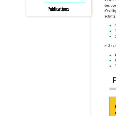
s’étenda
des que
Publications
d’expli
activit
et 3 ax