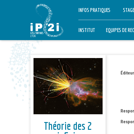
INFOS PRATIQUES
STAGE
INSTITUT
EQUIPES DE RE
INFINIMENT PET
INFINIMENT GR
Éditeur
INTERDISCIPLI
THÉORIE
Respon
Respon
Théorie des 2
PARTENARIAT