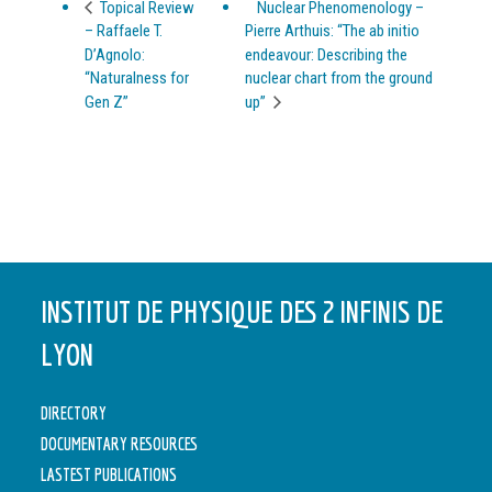
Nuclear Phenomenology –
Topical Review
– Raffaele T.
Pierre Arthuis: “The ab initio
D’Agnolo:
endeavour: Describing the
“Naturalness for
nuclear chart from the ground
Gen Z”
up”
INSTITUT DE PHYSIQUE DES 2 INFINIS DE
LYON
DIRECTORY
DOCUMENTARY RESOURCES
LASTEST PUBLICATIONS